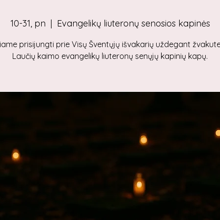
10-31, pn
  |  
Evangelikų liuteronų senosios kapinės
iame prisijungti prie Visų Šventųjų išvakarių uždegant žvakut
Laučių kaimo evangelikų liuteronų senųjų kapinių kapų.