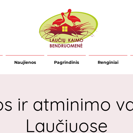
Naujienos
Pagrindinis
Renginiai
os ir atminimo v
Laučiuose