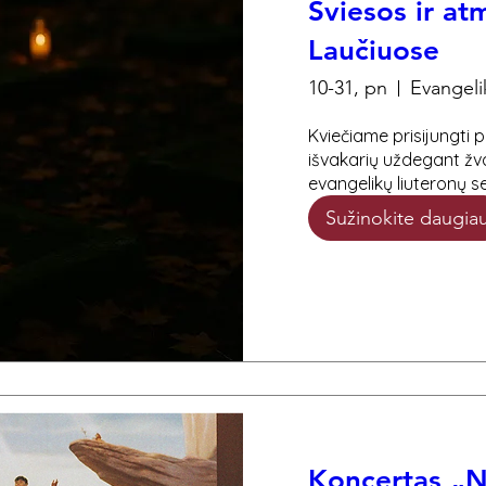
Šviesos ir at
Laučiuose
10-31, pn
Kviečiame prisijungti p
išvakarių uždegant žv
evangelikų liuteronų s
Sužinokite daugia
Koncertas „