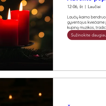
12-06, št
Laučiai
Laučių kaimo bendruo
gyventojus kviečiame į
kupiną muzikos, tradic
Sužinokite daugia