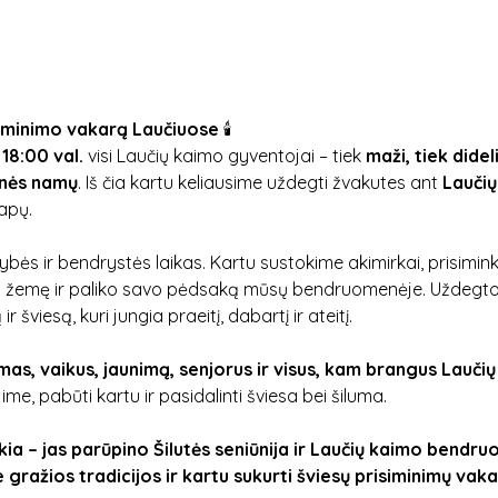
atminimo vakarą Laučiuose
 🕯️
 18:00 val.
 visi Laučių kaimo gyventojai – tiek 
maži, tiek didel
nės namų
. Iš čia kartu keliausime uždegti žvakutes ant 
Laučių
apų.
mybės ir bendrystės laikas. Kartu sustokime akimirkai, prisimin
šią žemę ir paliko savo pėdsaką mūsų bendruomenėje. Uždegto
viesą, kuri jungia praeitį, dabartį ir ateitį.
mas, vaikus, jaunimą, senjorus ir visus, kam brangus Lauči
me, pabūti kartu ir pasidalinti šviesa bei šiluma.
kia – jas parūpino Šilutės seniūnija ir Laučių kaimo bendr
e gražios tradicijos ir kartu sukurti šviesų prisiminimų vak