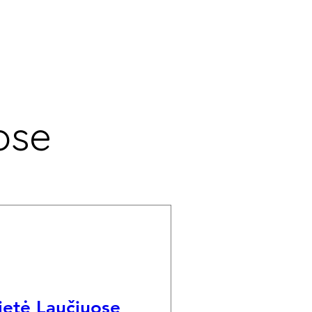
ose
etė Laučiuose