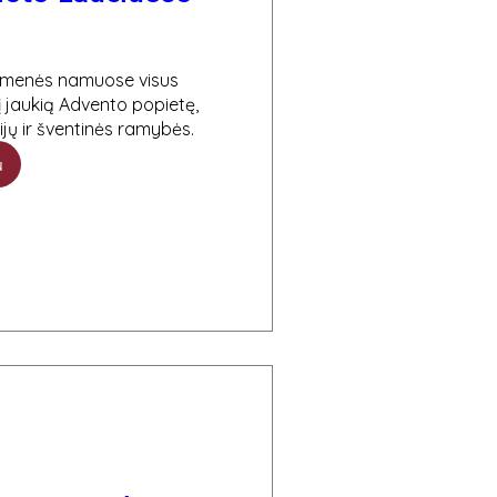
menės namuose visus 
 jaukią Advento popietę, 
ijų ir šventinės ramybės.
u