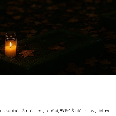
 kapinės, Šilutės sen., Laučiai, 99154 Šilutės r. sav., Lietuva