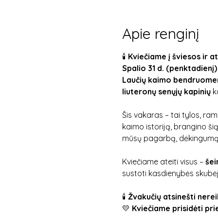
Apie renginį
🕯️ 
Kviečiame į šviesos ir 
Spalio
31 d. (penktadienį)
Laučių kaimo bendruome
liuteronų senųjų kapinių
 k
Šis vakaras – tai tylos, ra
kaimo istoriją, brangino 
mūsų pagarbą, dėkingumą ir š
Kviečiame ateiti visus – 
šei
sustoti kasdienybės skubėji
🕯️ 
Žvakučių atsinešti nerei
💛 
Kviečiame prisidėti pri