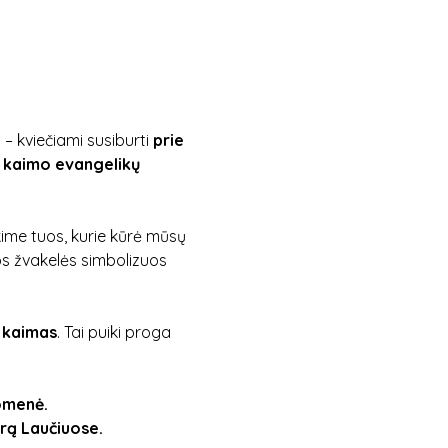
i
 – kviečiami susiburti 
prie 
 kaimo evangelikų 
kime tuos, kurie kūrė mūsų 
s žvakelės simbolizuos 
ų kaimas
. Tai puiki proga 
uomenė.
arą Laučiuose.