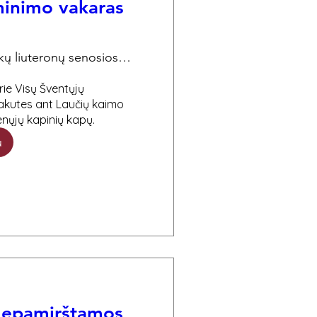
minimo vakaras
Evangelikų liuteronų senosios kapinės
rie Visų Šventųjų 
akutes ant Laučių kaimo 
enųjų kapinių kapų.
u
Nepamirštamos