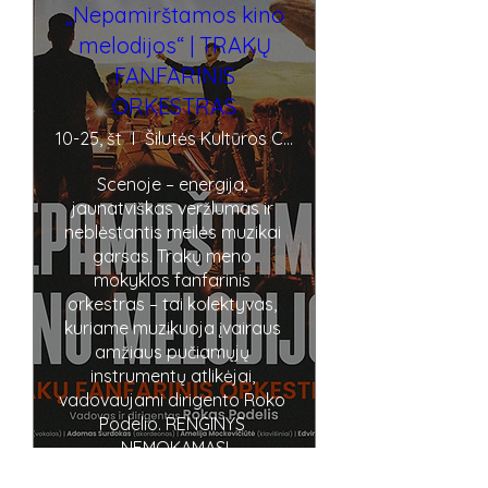
„Nepamirštamos kino
melodijos“ | TRAKŲ
FANFARINIS
ORKESTRAS
10-25, št
Šilutės Kultūros Centras
Scenoje – energija, 
jaunatviškas veržlumas ir 
neblėstantis meilės muzikai 
garsas. Trakų meno 
mokyklos fanfarinis 
orkestras – tai kolektyvas, 
kuriame muzikuoja įvairaus 
amžiaus pučiamųjų 
instrumentų atlikėjai, 
vadovaujami dirigento Roko 
Podelio. RENGINYS 
NEMOKAMAS!
Sužinokite daugiau