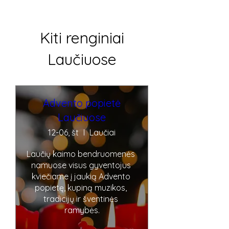
Kiti renginiai
Laučiuose
Advento popietė
Laučiuose
12-06, št
Laučiai
Laučių kaimo bendruomenės 
namuose visus gyventojus 
kviečiame į jaukią Advento 
popietę, kupiną muzikos, 
tradicijų ir šventinės 
ramybės.