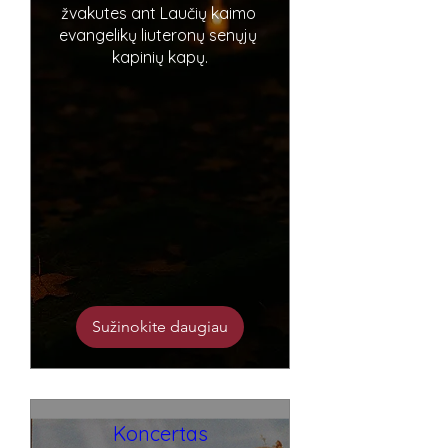
žvakutes ant Laučių kaimo 
evangelikų liuteronų senųjų 
kapinių kapų.
Sužinokite daugiau
Koncertas