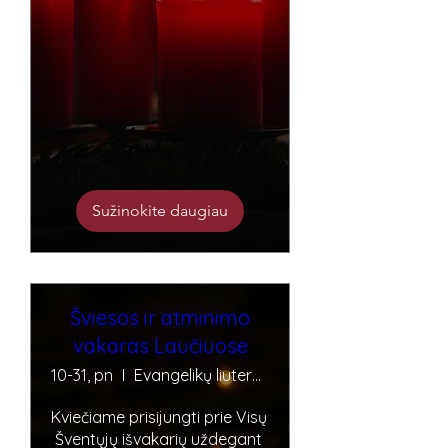
Sužinokite daugiau
Šviesos ir atminimo
vakaras Laučiuose
10-31, pn
Evangelikų liuteronų senosios kapinės
Kviečiame prisijungti prie Visų 
Šventųjų išvakarių uždegant 