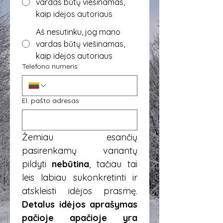
vardas būtų viešinamas,
kaip idėjos autoriaus
Aš nesutinku, jog mano
vardas būtų viešinamas,
kaip idėjos autoriaus
Telefono numeris
El. pašto adresas
Žemiau esančių 
pasirenkamų variantų 
pildyti 
nebūtina
, tačiau tai 
leis labiau sukonkretinti ir 
Detalus idėjos aprašymas 
pačioje apačioje yra 