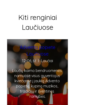
Kiti renginiai
Laučiuose
Advento popietė
Laučiuose
12-06, št
Laučiai
Laučių kaimo bendruomenės 
namuose visus gyventojus 
kviečiame į jaukią Advento 
popietę, kupiną muzikos, 
tradicijų ir šventinės 
ramybės.