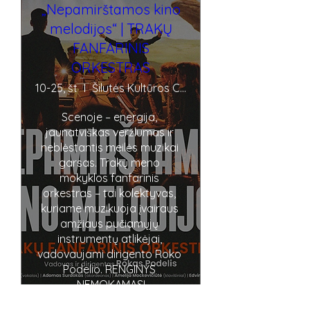
„Nepamirštamos kino
melodijos“ | TRAKŲ
FANFARINIS
ORKESTRAS
10-25, št
Šilutės Kultūros Centras
Scenoje – energija, 
jaunatviškas veržlumas ir 
neblėstantis meilės muzikai 
garsas. Trakų meno 
mokyklos fanfarinis 
orkestras – tai kolektyvas, 
kuriame muzikuoja įvairaus 
amžiaus pučiamųjų 
instrumentų atlikėjai, 
vadovaujami dirigento Roko 
Podelio. RENGINYS 
NEMOKAMAS!
Sužinokite daugiau