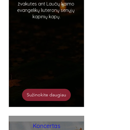
žvakutes ant Laučių kaimo 
evangelikų liuteronų senųjų 
kapinių kapų.
Sužinokite daugiau
Koncertas