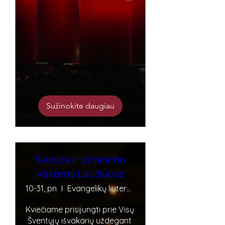
Sužinokite daugiau
Šviesos ir atminimo
vakaras Laučiuose
10-31, pn
Evangelikų liuteronų senosios kapinės
Kviečiame prisijungti prie Visų 
Šventųjų išvakarių uždegant 